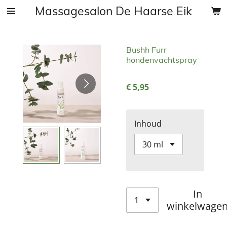
Massagesalon De Haarse Eik
Ga
direct
naar
de
Bushh Furr
hondenvachtspray
hoofdinhoud
€ 5,95
Inhoud
In
winkelwage