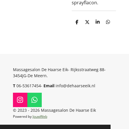
sprayflacon.
D
D
S
D
e
e
h
e
l
e
a
l
e
l
r
e
n
e
n
Massagesalon De Haarse Eik- Rijksstraatweg 88-
3454JG-De Meern.
T
06-53617454-
Email
info@dehaarseeik.nl
I
W
n
h
© 2023 - 2026 Massagesalon De Haarse Eik
s
a
Powered by
JouwWeb
t
t