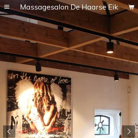
Massagesalon De Haarse Eik
Ga
direct
naar
de
hoofdinhoud