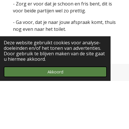
- Zorg er voor dat je schoon en fris bent, dit is
voor beide partijen wel zo prettig.
- Ga voor, dat je naar jouw afspraak komt, thuis
nog even naar het toilet.
- Bij DHE vinden geen erotische massages
Deze website gebruikt cookies voor analyse-
plaats, dit is ook niet bespreekbaar.
doeleinden en/of het tonen van advertenties.
Door gebruik te blijven maken van de site gaat
u hiermee akkoord.
Akkoord
Massagesalon De Haarse Eik- Rijksstraatweg 88-
3454JG-De Meern.
T
06-53617454-
Email
info@dehaarseeik.nl
I
W
n
h
© 2023 - 2026 Massagesalon De Haarse Eik
s
a
Powered by
JouwWeb