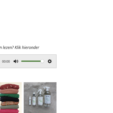
 lezen? Klik hieronder
00:00
M
S
u
e
t
t
e
t
i
n
g