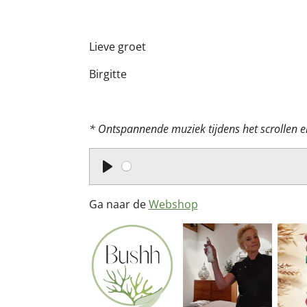
Lieve groet
Birgitte
* Ontspannende muziek tijdens het scrollen en
P
l
Ga naar de
Webshop
a
y