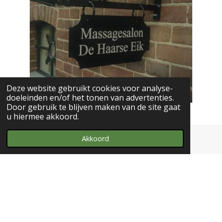
Deze website gebruikt cookies voor analyse-
doeleinden en/of het tonen van advertenties.
Door gebruik te blijven maken van de site gaat
u hiermee akkoord.
Akkoord
Massagesalon De Haarse Eik- Rijksstraatweg 88-
3454JG-De Meern.
T
06-53617454-
Email
info@dehaarseeik.nl
I
W
n
h
© 2023 - 2026 Massagesalon De Haarse Eik