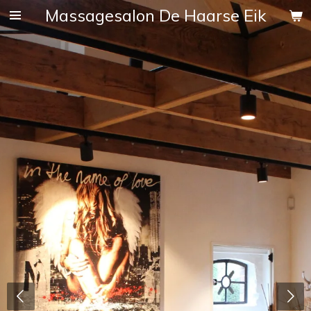
Massagesalon De Haarse Eik
Ga
direct
naar
de
hoofdinhoud